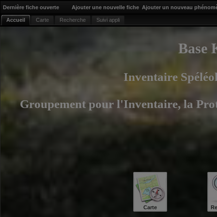
Dernière fiche ouverte
Ajouter une nouvelle fiche
Ajouter un nouveau phénom
Accueil
Carte
Recherche
Suivi appli
Base 
Inventaire Spélé
Groupement pour l'Inventaire, la Prot
Carte
Re